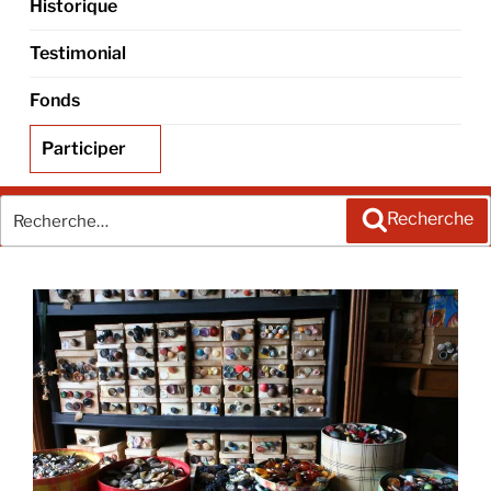
Historique
Testimonial
Fonds
Participer
Recherche
Recherche
pour
: