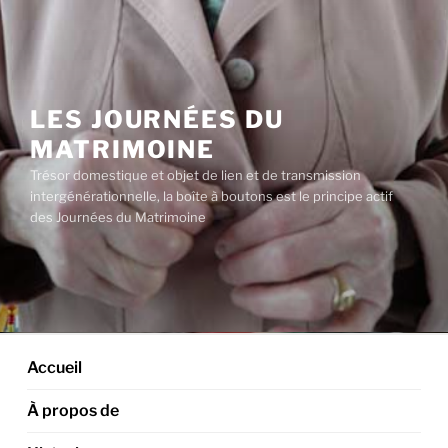
Aller
au
contenu
principal
LES JOURNÉES DU
MATRIMOINE
Trésor domestique et objet de lien et de transmission
intergénérationnelle, la boîte à boutons est le principe actif
des Journées du Matrimoine
Accueil
À propos de