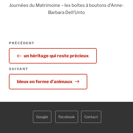
Journées du Matrimoine – les boîtes à boutons d’Anne-
Barbara Dell’Unto
Navigation
Article
PRÉCÉDENT
de
précédent
l’article
un héritage qui reste précieux
Article
SUIVANT
suivant
bleus en forme d’animaux
Google
Facebook
Contact