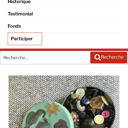
Historique
Testimonial
Fonds
Participer
Recherche
Recherche
pour
: