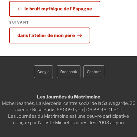
de
précédent
l’article
le bruit mythique de l’Espagne
Article
SUIVANT
suivant
dans l’atelier de mon père
Google
Facebook
Contact
Les Journées du Matrimoine
Michel Jeannès, La Mercerie, centre social de la Sauvegarde, 26
avenue Rosa Parks,69009 Lyon | 06 88 96 01 50 |
Les Journées du Matrimoine est une oeuvre participative
conçue par l'artiste Michel Jeannes dès 2003 à Lyon