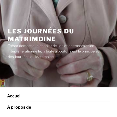
Aller
au
contenu
principal
LES JOURNÉES DU
MATRIMOINE
Trésor domestique et objet de lien et de transmission
intergénérationnelle, la boîte à boutons est le principe actif
des Journées du Matrimoine
Accueil
À propos de