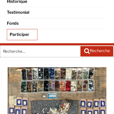
Historique
Testimonial
Fonds
Participer
Recherche
Recherche
pour
: