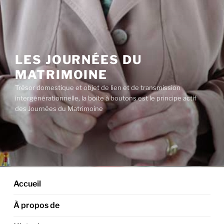
Aller
au
contenu
principal
LES JOURNÉES DU
MATRIMOINE
Trésor domestique et objet de lien et de transmission
intergénérationnelle, la boîte à boutons est le principe actif
des Journées du Matrimoine
Accueil
À propos de