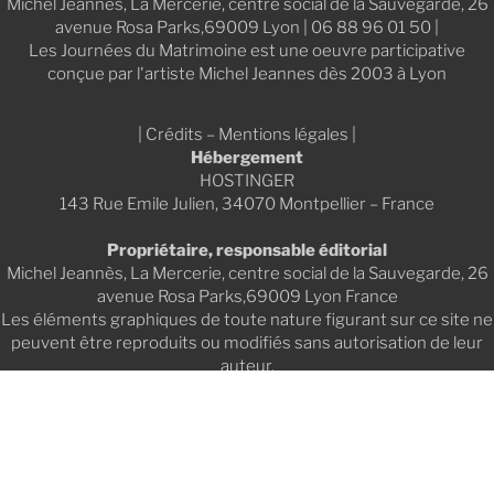
Michel Jeannès, La Mercerie, centre social de la Sauvegarde, 26
avenue Rosa Parks,69009 Lyon | 06 88 96 01 50 |
Les Journées du Matrimoine est une oeuvre participative
conçue par l'artiste Michel Jeannes dès 2003 à Lyon
| Crédits – Mentions légales |
Hébergement
HOSTINGER
143 Rue Emile Julien, 34070 Montpellier – France
Propriétaire, responsable éditorial
Michel Jeannès, La Mercerie, centre social de la Sauvegarde, 26
avenue Rosa Parks,69009 Lyon France
Les éléments graphiques de toute nature figurant sur ce site ne
peuvent être reproduits ou modifiés sans autorisation de leur
auteur.
Conception, réalisation technique et graphique du site,
référencement
philippe-liev pourcelot
www.pourcelot.fr